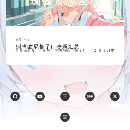
资源
未读
别当欧尼酱了！资源汇总
资源分享
别酱
别当欧尼酱了！
二次元
8 个月前
ACGN