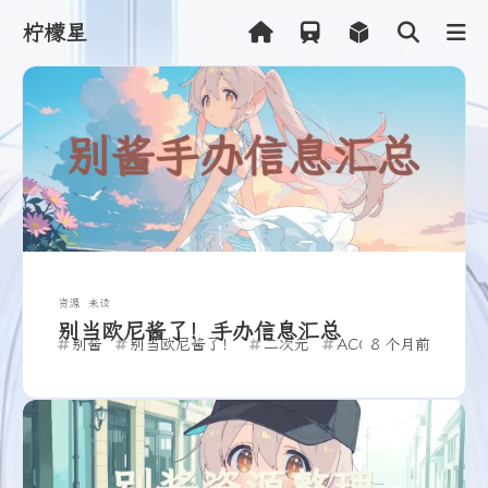
柠檬星
Shift
K
关闭快捷菜单
Shift
A
打开控制台
Shift
M
播放/暂停音乐
Shift
L
打开友链
资源
未读
别当欧尼酱了！手办信息汇总
别酱
别当欧尼酱了！
二次元
ACGN
8 个月前
资源汇总