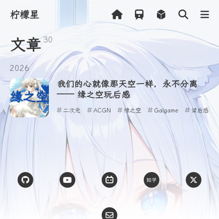
柠檬星
30
文章
Shift
K
2026
关闭快捷菜单
我们的心就像那天空一样，永不分离
Shift
A
打开控制台
—— 缘之空玩后感
Shift
M
播放/暂停音乐
二次元
ACGN
缘之空
Galgame
读后感
Shift
L
打开友链