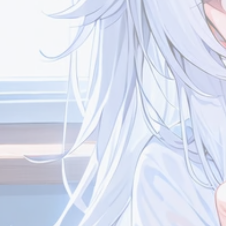
Meteorite
Meteorite
7/13
我看你现在可以访问了，应该
哦哦，没事没事
可以加了吧[图片]
友情链接
友情链接
Meteorite
末雨乘风
7/13
哈喽哈喽，那就恭喜你升上高
哇塞又遇到一位高中生
中啦[图片]现在好像初中高中
长好！我是今年高一新
生玩博客的挺多的喵你这么一
个人简介
个人简介
说我才想起来我这个页面的信
息要改了哈哈