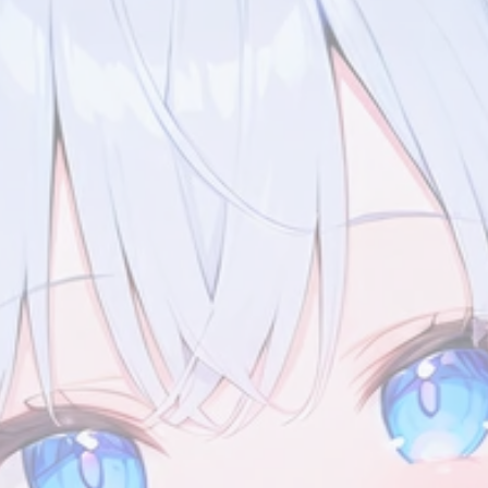
标签
寻找感兴趣的领域
2
2
2
1
1
历史
英文
英国
亨利八世
写作
7/15
2
5
1
2
美化
资源分享
邮件模板
Twikoo
Wi
加上你
1
1
1
3
Vercel
GitHub
服务器
网站开发
Li
5
1
5
1
二次元
表情包
ACGN
Telegram
静