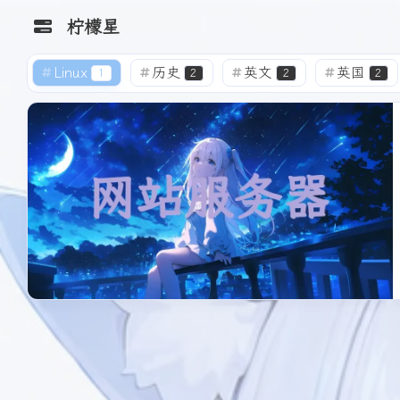
柠檬星
Linux
历史
英文
英国
1
2
2
2
Soliude 主题
Github 仓库
文档
个人博客
建站记录
魔改
10
8
3
Shift
K
关闭快捷菜单
Umami 数据
Windows
win11
图床
Clou
2
2
2
Shift
A
打开控制台
统计
网站开发
免费域名
白嫖指南
3
1
1
Shift
M
播放/暂停音乐
ACGN
Telegram
静莹莹
A
静莹莹的小空
5
1
3
Shift
L
打开友链
柠檬星 主页
间
信息汇总
夸克
个人主页
1
1
1
Happy
HelloFrom.cn
日常
出游
旅行
生日
4
4
3
1
Birthday
生日倒计时
柠檬星AI
柠檬星云盘