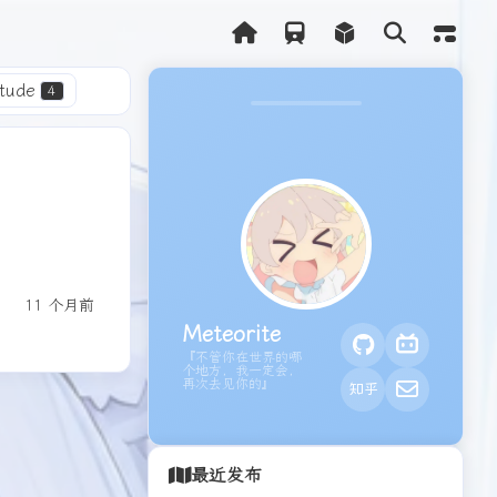
本站
itude
4
服务器
1
情包
1
11 个月前
Meteorite
『不管你在世界的哪
个地方，我一定会，
再次去见你的』
最近发布