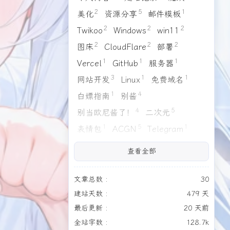
1
1
1
4
4
3
缘之空
Galgame
读后感
日常
出游
旅行
2
5
1
美化
资源分享
邮件模板
2
2
2
Twikoo
Windows
win11
2
2
2
图床
CloudFlare
部署
1
1
1
Vercel
GitHub
服务器
3
1
1
网站开发
Linux
免费域名
2026/03
2026/02
1
4
1
1
白嫖指南
别酱
篇
篇
4
5
别当欧尼酱了！
二次元
2025/11
2025/10
1
5
1
表情包
ACGN
Telegram
2
3
篇
篇
3
4
2
1
静莹莹
AI
资源汇总
手办
查看全部
2
1
1
緒山まひろ
信息汇总
夸克
2025/06
2025/05
6
3
1
4
1
个人主页
近况公告
缘之空
篇
篇
文章总数 :
30
1
1
4
建站天数 :
479 天
Galgame
读后感
日常
全部文章
最后更新 :
20 天前
4
3
1
1
出游
旅行
生日
生日快乐！
30
篇
全站字数 :
128.7k
1
1
Live2D
头像