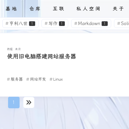
基地
仓库
互联
私人空间
关于
目录
友链
分类
留言
碎语
标签
评论
追番
网站
音吧
本人
画馆
亨利八世
写作
Markdown
Sol
1
1
1
美化
资源分享
邮件模板
Twikoo
2
5
1
2
dFlare
部署
Vercel
GitHub
2
2
1
1
教程
未读
使用旧电脑搭建网站服务器
别酱
别当欧尼酱了！
二次元
表
4
4
5
I
资源汇总
手办
緒山まひろ
4
2
1
2
服务器
网站开发
Linux
近况公告
缘之空
Galgame
读后感
4
1
1
1
生日快乐！
Live2D
头像
1
1
1
1