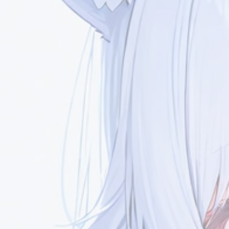
加密聊天室
全能白板
Mini-Cover
互动
最新评论
Meteorite
哔哔一二
7/16
已经更新了喵[图片]
可以了，修好啦！已经
的友链了！୧(๑•̀⌄•́๑)૭
友情链接
友情链接