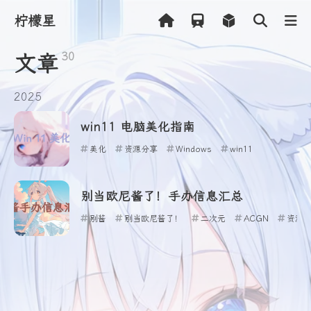
柠檬星
30
文章
Shift
K
2025
关闭快捷菜单
Shift
A
打开控制台
win11 电脑美化指南
Shift
M
播放/暂停音乐
美化
资源分享
Windows
win11
Shift
L
打开友链
别当欧尼酱了！手办信息汇总
别酱
别当欧尼酱了！
二次元
ACGN
资源