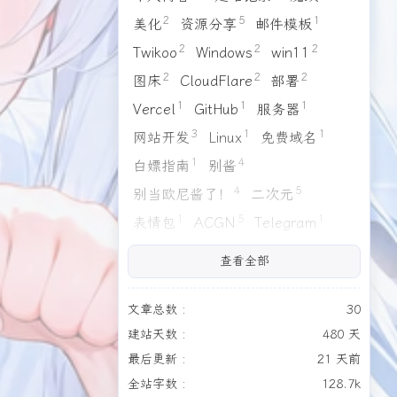
1
1
1
4
4
3
缘之空
Galgame
读后感
日常
出游
旅行
2
5
1
美化
资源分享
邮件模板
2
2
2
Twikoo
Windows
win11
2
2
2
图床
CloudFlare
部署
1
1
1
Vercel
GitHub
服务器
3
1
1
网站开发
Linux
免费域名
2026/03
2026/02
1
4
1
1
白嫖指南
别酱
篇
篇
4
5
别当欧尼酱了！
二次元
2025/11
2025/10
1
5
1
表情包
ACGN
Telegram
2
3
篇
篇
3
4
2
1
静莹莹
AI
资源汇总
手办
查看全部
2
1
1
緒山まひろ
信息汇总
夸克
2025/06
2025/05
6
3
1
4
1
个人主页
近况公告
缘之空
篇
篇
文章总数 :
30
1
1
4
建站天数 :
480 天
Galgame
读后感
日常
全部文章
最后更新 :
21 天前
4
3
1
1
出游
旅行
生日
生日快乐！
30
篇
全站字数 :
128.7k
1
1
Live2D
头像