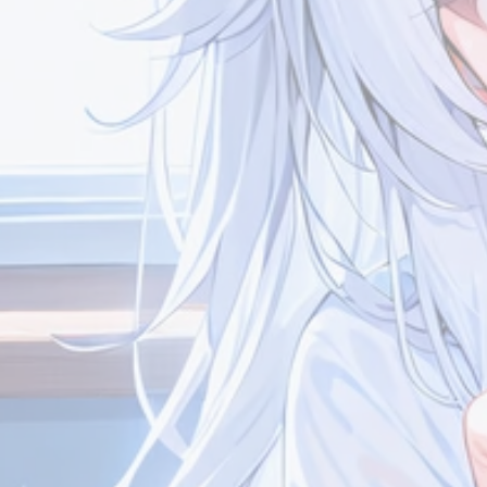
Meteorite
Meteorite
7/13
我看你现在可以访问了，应该
哦哦，没事没事
可以加了吧[图片]
友情链接
友情链接
Meteorite
末雨乘风
7/13
哈喽哈喽，那就恭喜你升上高
哇塞又遇到一位高中生
中啦[图片]现在好像初中高中
长好！我是今年高一新
生玩博客的挺多的喵你这么一
个人简介
个人简介
说我才想起来我这个页面的信
息要改了哈哈