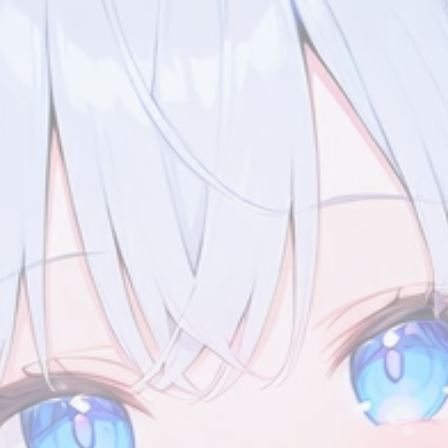
标签
寻找感兴趣的领域
2
2
2
1
1
历史
英文
英国
亨利八世
写作
7/15
2
5
1
2
美化
资源分享
邮件模板
Twikoo
Wi
加上你
1
1
1
3
Vercel
GitHub
服务器
网站开发
Li
5
1
5
1
二次元
表情包
ACGN
Telegram
静