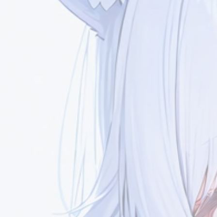
加密聊天室
全能白板
Mini-Cover
互动
最新评论
Meteorite
哔哔一二
7/16
已经更新了喵[图片]
可以了，修好啦！已经
的友链了！୧(๑•̀⌄•́๑)૭
友情链接
友情链接