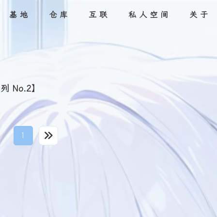
基地
仓库
互联
私人空间
关于
目录
友链
分类
留言
碎语
标签
评论
追番
网站
音吧
本人
画馆
 No.2】
1