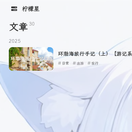
柠檬星
30
文章
Soliude 主题
Github 仓库
文档
2025
Shift
K
关闭快捷菜单
Umami 数据
Shift
A
打开控制台
统计
环渤海旅行手记（上）【游记系列
Shift
M
播放/暂停音乐
日常
出游
旅行
静莹莹的小空
Shift
L
打开友链
柠檬星 主页
间
Happy
HelloFrom.cn
Birthday
生日倒计时
柠檬星AI
柠檬星云盘