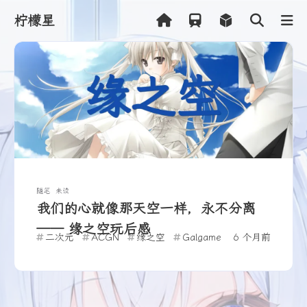
柠檬星
Shift
K
关闭快捷菜单
Shift
A
打开控制台
Shift
M
播放/暂停音乐
Shift
L
打开友链
随笔
未读
我们的心就像那天空一样，永不分离
—— 缘之空玩后感
二次元
ACGN
缘之空
Galgame
6 个月前
读后感