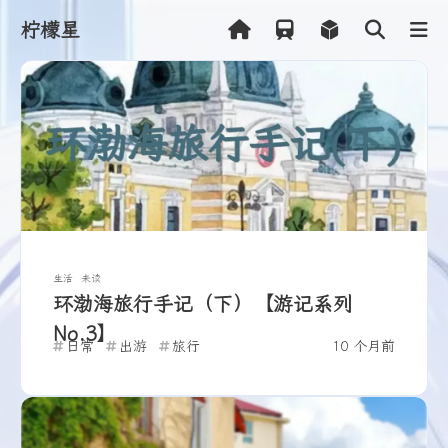
柠檬星
Shift
K
关闭快捷菜单
Shift
A
打开控制台
Shift
M
播放/暂停音乐
Shift
L
打开友链
生活
未读
环渤海旅行手记（下）【游记系列
No.3】
日常
出游
旅行
10 个月前