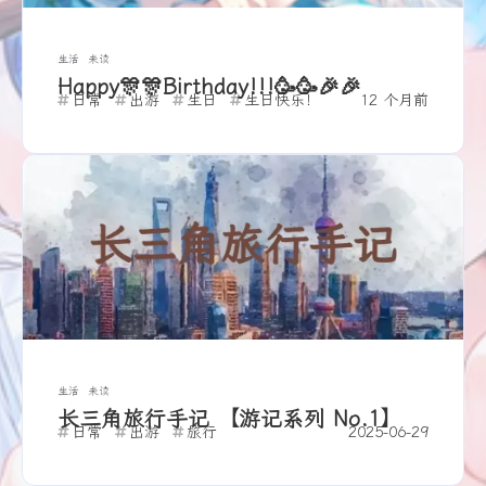
生活
未读
Happy🎊🎊Birthday!!!🥳🥳🎉🎉
日常
出游
生日
生日快乐！
12 个月前
生活
未读
长三角旅行手记 【游记系列 No.1】
日常
出游
旅行
2025-06-29