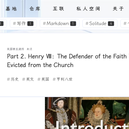
基地
仓库
互联
私人空间
关于
目录
友链
分类
留言
碎语
标签
评论
追番
网站
音吧
本人
画馆
写作
Markdown
Solitude
1
1
1
4
分享
邮件模板
Twikoo
Windows
5
1
2
2
部署
Vercel
GitHub
服务器
2
1
1
1
英国帝王简传
未读
Part 2. Henry Ⅷ：The Defender of the Faith
别酱
别当欧尼酱了！
二次元
表情包
4
4
5
Evicted from the Church
I
资源汇总
手办
緒山まひろ
4
2
1
2
历史
英文
英国
亨利八世
近况公告
缘之空
Galgame
读后感
4
1
1
1
生日快乐！
Live2D
头像
1
1
1