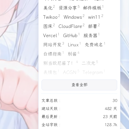
1
1
1
4
4
3
缘之空
Galgame
读后感
日常
出游
旅行
2
5
1
美化
资源分享
邮件模板
2
2
2
Twikoo
Windows
win11
2
2
2
图床
CloudFlare
部署
1
1
1
Vercel
GitHub
服务器
3
1
1
网站开发
Linux
免费域名
2026/03
2026/02
1
4
1
1
白嫖指南
别酱
篇
篇
4
5
别当欧尼酱了！
二次元
2025/11
2025/10
1
5
1
表情包
ACGN
Telegram
2
3
篇
篇
3
4
2
1
静莹莹
AI
资源汇总
手办
查看全部
2
1
1
緒山まひろ
信息汇总
夸克
2025/06
2025/05
6
3
1
4
1
个人主页
近况公告
缘之空
篇
篇
文章总数 :
30
1
1
4
建站天数 :
482 天
Galgame
读后感
日常
全部文章
最后更新 :
23 天前
4
3
1
1
出游
旅行
生日
生日快乐！
30
篇
全站字数 :
128.7k
1
1
Live2D
头像