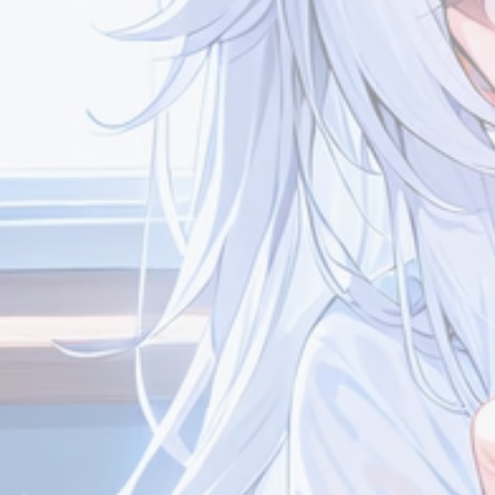
Meteorite
Meteorite
7/13
我看你现在可以访问了，应该
哦哦，没事没事
可以加了吧[图片]
友情链接
友情链接
Meteorite
末雨乘风
7/13
哈喽哈喽，那就恭喜你升上高
哇塞又遇到一位高中生
中啦[图片]现在好像初中高中
长好！我是今年高一新
生玩博客的挺多的喵你这么一
个人简介
个人简介
说我才想起来我这个页面的信
息要改了哈哈