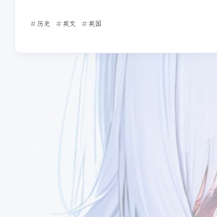
加密聊天室
全能白板
历史
英文
英国
Mini-Cover
互动
最新评论
Meteorite
哔哔一二
7/16
已经更新了喵[图片]
可以了，修好啦！已经
的友链了！୧(๑•̀⌄•́๑)૭
友情链接
友情链接