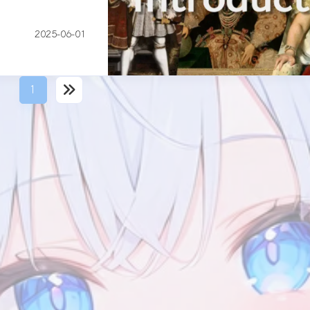
2025-06-01
1
标签
寻找感兴趣的领域
2
2
2
1
1
历史
英文
英国
亨利八世
写作
7/15
2
5
1
2
美化
资源分享
邮件模板
Twikoo
Wi
加上你
1
1
1
3
Vercel
GitHub
服务器
网站开发
Li
5
1
5
1
二次元
表情包
ACGN
Telegram
静