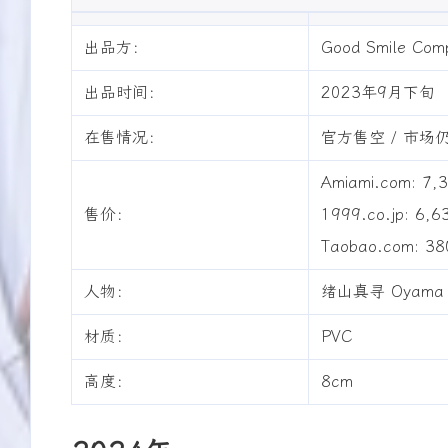
出品方：
Good Smile Com
出品时间：
2023年9月下旬
在售情况：
官方售空 / 市场
Amiami.com: 7,
互动
售价：
1999.co.jp: 6,
最新评论
Taobao.com: 3
Meteorite
哔哔一二
7/16
人物：
绪山真寻 Oyama 
已经更新了喵[图片]
可以了，修好啦！已经
材质：
PVC
的友链了！୧(๑•̀⌄•́๑)૭
友情链接
友情链接
高度：
8cm
Meteorite
Meteorite
7/13