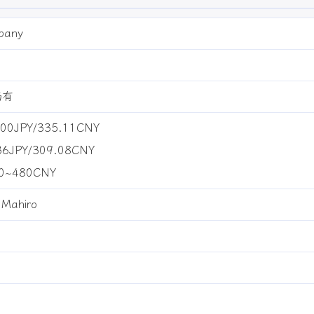
商品信息
pany
仍有
300JPY/335.11CNY
标签
636JPY/309.08CNY
寻找感兴趣的领域
80~480CNY
2
2
2
1
1
历史
英文
英国
亨利八世
写作
7/15
Mahiro
2
5
1
2
美化
资源分享
邮件模板
Twikoo
Wi
加上你
1
1
1
3
Vercel
GitHub
服务器
网站开发
Li
5
1
5
1
二次元
表情包
ACGN
Telegram
静
1
1
1
4
信息汇总
夸克
个人主页
近况公告
7/13