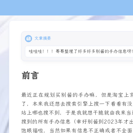
加密聊天室
全能白板
Mini-Cover
文章摘要
哇
哇
哇
！
！
！
哥
哥
整
理
了
好
多
好
多
别
酱
的
手
办
信
息
呀
*
)
特
别
前言
最近正在规划买别酱的手办嘛，但是淘宝上
了，本来我还想去搜索引擎上搜一下看看有没
站上哪也搜不到，于是我就想干脆就由我来当
搜到的所有手办信息（幸好别酱到2023年