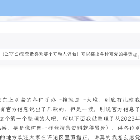
！
(
≧
▽
≦
)
莹
莹
最
喜
欢
那
个
可
动
人
偶
啦
！
可
以
摆
出
各
种
可
爱
的
姿
势
呢
京东上别酱的各种手办一搜就是一大堆，到底有几款
有官方信息说出了几款的，但是一搜，别说官方信息
这个第一个整理的人吧，所以下面我就整理了从2023
才出番，要是像柯南一样我搜集资料就得累死），供各位