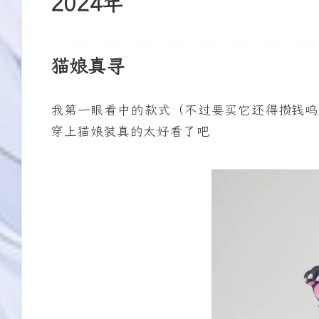
2024年
我看你现在可以访问了，应该
哦哦，没事没事
可以加了吧[图片]
友情链接
友情链接
猫娘真寻
Meteorite
末雨乘风
7/13
哈喽哈喽，那就恭喜你升上高
哇塞又遇到一位高中生
我第一眼看中的款式（不过要买它还得攒钱呜
中啦[图片]现在好像初中高中
长好！我是今年高一新
生玩博客的挺多的喵你这么一
穿上猫娘装真的太好看了吧
个人简介
个人简介
说我才想起来我这个页面的信
息要改了哈哈