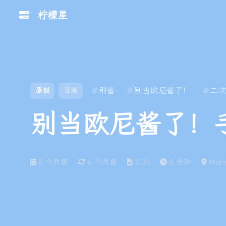
柠檬星
Soliude 主题
Github 仓库
文档
Shift
K
关闭快捷菜单
Umami 数据
Shift
A
打开控制台
别酱
别当欧尼酱了！
二次
原创
资源
统计
Shift
M
播放/暂停音乐
别当欧尼酱了！
静莹莹的小空
Shift
L
打开友链
柠檬星 主页
间
Happy
8 个月前
6 个月前
2.3k
8 分钟
Mar
HelloFrom.cn
Birthday
生日倒计时
柠檬星AI
柠檬星云盘