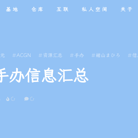
基地
仓库
互联
私人空间
关于
目录
友链
分类
留言
碎语
标签
评论
追番
网站
音吧
本人
画馆
元
ACGN
资源汇总
手办
緒山まひろ
信
手办信息汇总
s